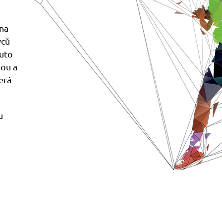
na
vců
tuto
nou a
erá
u