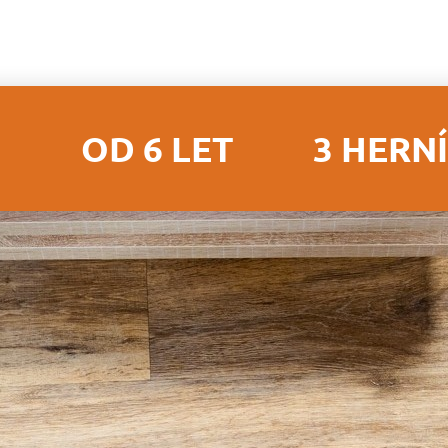
I
OD 6 LET
3 HERN