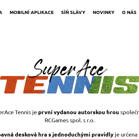
A
MOBILNÍ APLIKACE
SÍŇ SLÁVY
NOVINKY
O NÁS
první vydanou autorskou hrou
erAce Tennis je
společn
RCGames spol. s r.o.
avná desková hra s jednoduchými pravidly
je určena