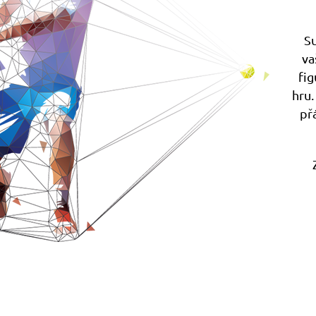
S
va
fig
hru.
př