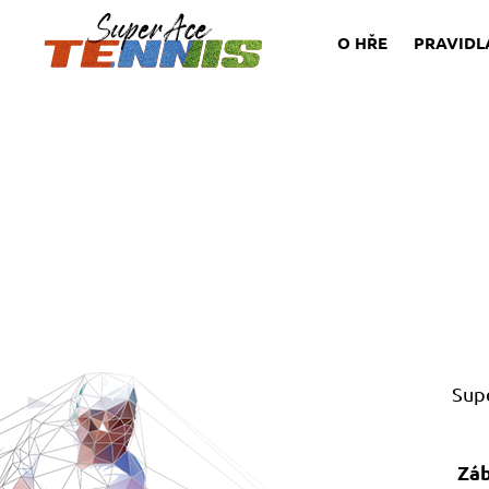
O HŘE
PRAVIDL
Sup
Záb