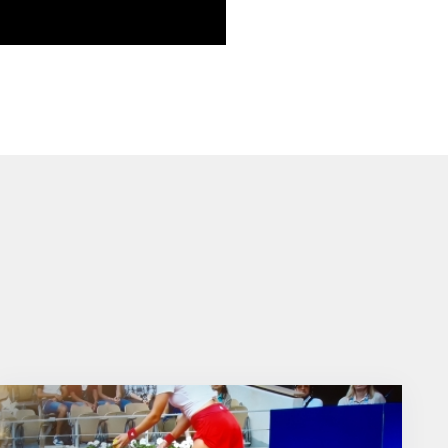
eb
agr
utu