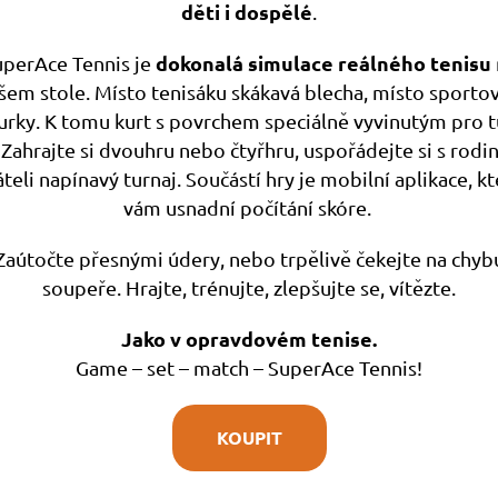
děti i dospělé
.
dokonalá simulace reálného tenisu
uperAce Tennis je
šem stole. Místo tenisáku skákavá blecha, místo sporto
urky. K tomu kurt s povrchem speciálně vyvinutým pro 
 Zahrajte si dvouhru nebo čtyřhru, uspořádejte si s rodi
áteli napínavý turnaj. Součástí hry je mobilní aplikace, kt
vám usnadní počítání skóre.
Zaútočte přesnými údery, nebo trpělivě čekejte na chyb
soupeře. Hrajte, trénujte, zlepšujte se, vítězte.
Jako v opravdovém tenise.
Game – set – match – SuperAce Tennis!
KOUPIT