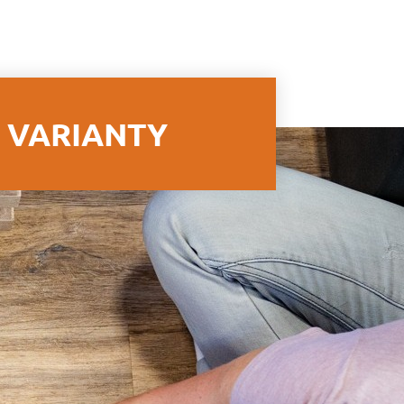
Fac
Inst
Yo
Í VARIANTY